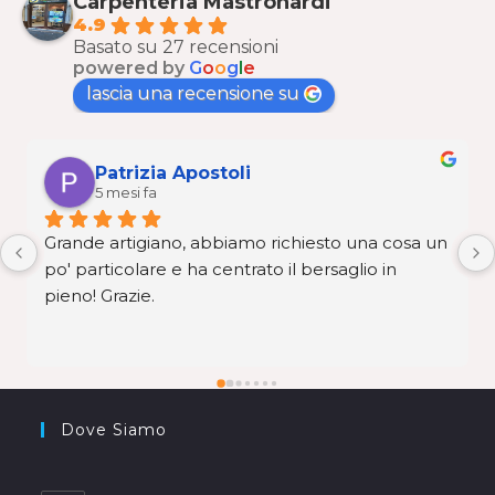
Carpenteria Mastronardi
4.9
Basato su 27 recensioni
powered by
G
o
o
g
l
e
lascia una recensione su
Patrizia Apostoli
5 mesi fa
Grande artigiano, abbiamo richiesto una cosa un 
po' particolare e ha centrato il bersaglio in 
pieno! Grazie.
Dove Siamo