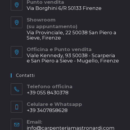
Punto vendita
Via Borghini 6/R 50133 Firenze
Opens
Showroom
in
(su appuntamento)
a
Via Provinciale, 22 50038 San Piero a
new
Sieve, Firenze
tab
Opens
Officina e Punto vendita
in
Viale Kennedy, 93 50038 - Scarperia
a
e San Piero a Sieve - Mugello, Firenze
new
Opens
tab
in
Contatti
a
new
Telefono officina
+39 055 8430378
tab
Opens
Celulare e Whatsapp
in
+39 3407858628
your
Opens
application
Email:
in
info@carpenteriamastronardi.com
Opens
your