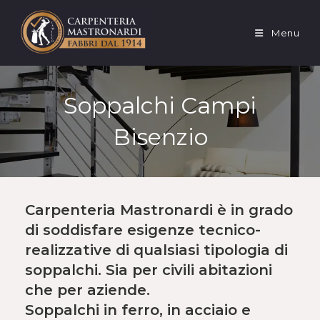
Salta
al
Menu
contenuto
Soppalchi Campi
Bisenzio
Carpenteria Mastronardi è in grado
di soddisfare esigenze tecnico-
realizzative di qualsiasi tipologia di
soppalchi
. Sia per
civili abitazioni
che per
aziende
.
Soppalchi in ferro, in acciaio e