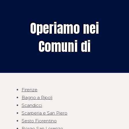
Operiamo nei
Comuni di
Firenze
Bagno a Ripoli
Scandicci
Scarperia e San Piero
Sesto Fiorentino
Borgo San Lorenzo