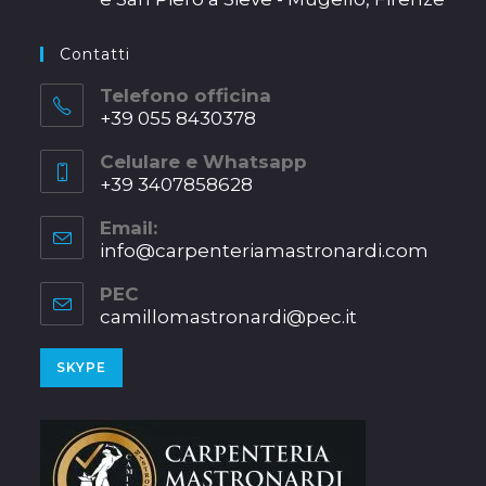
new
Opens
tab
in
Contatti
a
new
Telefono officina
+39 055 8430378
tab
Opens
Celulare e Whatsapp
in
+39 3407858628
your
Opens
application
Email:
in
info@carpenteriamastronardi.com
Opens
your
in
application
your
PEC
applica
camillomastronardi@pec.it
Opens
in
a
Opens
SKYPE
new
in
tab
your
application