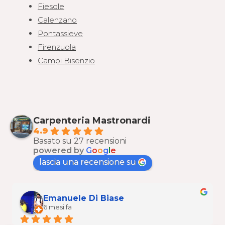
Fiesole
Calenzano
Pontassieve
Firenzuola
Campi Bisenzio
Carpenteria Mastronardi
4.9
Basato su 27 recensioni
powered by
G
o
o
g
l
e
lascia una recensione su
Emanuele Di Biase
6 mesi fa