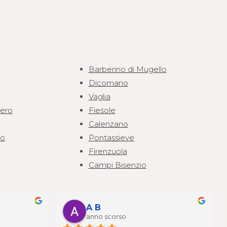
Barberino di Mugello
Dicomano
Vaglia
iero
Fiesole
Calenzano
zo
Pontassieve
Firenzuola
Campi Bisenzio
A B
anno scorso