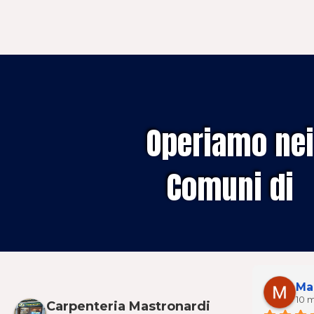
Operiamo nei
Comuni di
Lorenzo Rettori
Ma
9 mesi fa
10 m
Carpenteria Mastronardi