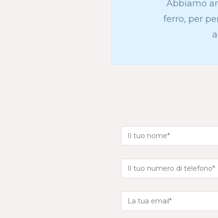
Abbiamo ar
ferro, per pe
a