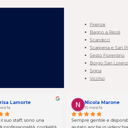
Firenze
Bagno a Ripoli
Scandicci
Scarperia e San P
Sesto Fiorentino
Borgo San Loren
Signa
Vicchio
risa Lamorte
Nicola Marone
esi fa
10 mesi fa
il suo staff, sono una 
Sempre gentile e disponibi
i professionalità, cordialità 
aiutato anche in videochia