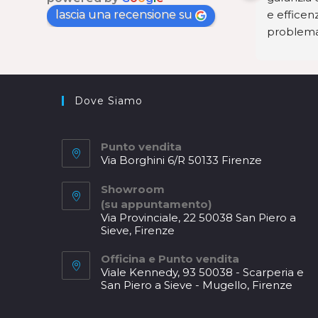
lascia una recensione su
realizzata per la nostra cucina a 
e efficen
vista. Dalle prime idee al progetto, 
problema 
all'installazione e assistenza 
soluzione!
 
successiva, si sono sempre 
 
dimostrati dei professionisti 
impeccabili. Non potremmo essere 
Dove Siamo
 
più contenti del risultato, una 
squadra che consigliamo molto 
Punto vendita
volentieri!
Via Borghini 6/R 50133 Firenze
Opens
Showroom
in
(su appuntamento)
a
Via Provinciale, 22 50038 San Piero a
new
Sieve, Firenze
tab
Opens
Officina e Punto vendita
in
Viale Kennedy, 93 50038 - Scarperia e
a
San Piero a Sieve - Mugello, Firenze
new
Opens
tab
in