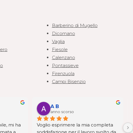
Barberino di Mugello
Dicomano
Vaglia
iero
Fiesole
Calenzano
zo
Pontassieve
Firenzuola
Campi Bisenzio
A B
anno scorso
le, mi ha 
Voglio esprimere la mia completa 
mata a 
soddisfazione per il lavoro svolto da 