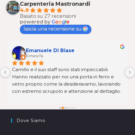
Carpenteria Mastronardi
4.9
Basato su 27 recensioni
powered by
G
o
o
g
l
e
lascia una recensione su
Emanuele Di Biase
6 mesi fa
Camillo e il suo staff sono stati impeccabili. 
Hanno realizzato per noi una porta in ferro e 
vetro proprio come la desideravamo, lavorando 
con estremo scrupolo e attenzione al dettaglio. 
Nonostante le difficoltà tecniche dovute a 
pareti fuori squadro e alle nostre richieste molto 
specifiche, Camillo ha gestito tutto con 
maestria, consegnando un lavoro eccezionale in 
Dove Siamo
tempi record rispetto agli standard di mercato. 
Professionisti seri e affidabili: super consigliati!