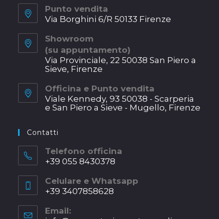
Punto vendita
Via Borghini 6/R 50133 Firenze
Opens
Showroom
in
(su appuntamento)
a
Via Provinciale, 22 50038 San Piero a
new
Sieve, Firenze
tab
Opens
Officina e Punto vendita
in
Viale Kennedy, 93 50038 - Scarperia
a
e San Piero a Sieve - Mugello, Firenze
new
Opens
tab
in
Contatti
a
new
Telefono officina
+39 055 8430378
tab
Opens
Celulare e Whatsapp
in
+39 3407858628
your
Opens
application
Email:
in