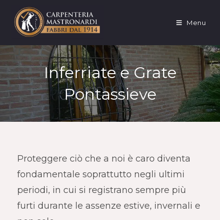
Salta
al
Menu
contenuto
Inferriate e Grate
Pontassieve
Proteggere ciò che a noi è caro diventa
fondamentale soprattutto negli ultimi
periodi, in cui si registrano sempre più
furti durante le assenze estive, invernali e