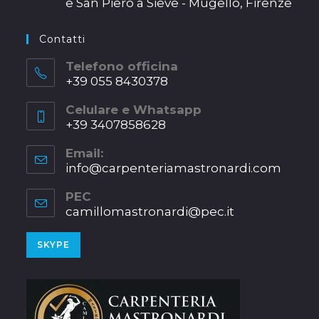
e San Piero a Sieve - Mugello, Firenze
new
Opens
tab
in
Contatti
a
new
Telefono officina
+39 055 8430378
tab
Opens
Celulare e Whatsapp
in
+39 3407858628
your
Opens
application
Email:
in
info@carpenteriamastronardi.com
Opens
your
in
application
your
PEC
applica
camillomastronardi@pec.it
Opens
in
a
Opens
SKYPE
new
in
tab
your
application