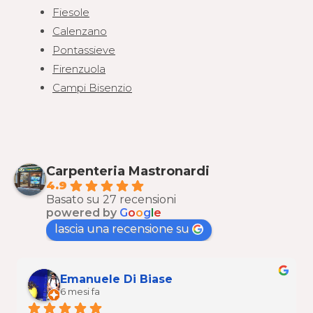
Fiesole
Calenzano
Pontassieve
Firenzuola
Campi Bisenzio
Carpenteria Mastronardi
4.9
Basato su 27 recensioni
powered by
G
o
o
g
l
e
lascia una recensione su
Emanuele Di Biase
6 mesi fa