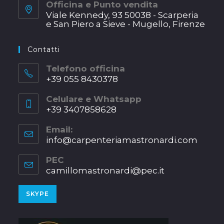
Officina e Punto vendita
in
Viale Kennedy, 93 50038 - Scarperia
a
e San Piero a Sieve - Mugello, Firenze
new
Opens
tab
in
Contatti
a
new
Telefono officina
+39 055 8430378
tab
Opens
Celulare e Whatsapp
in
+39 3407858628
your
Opens
application
Email:
in
info@carpenteriamastronardi.com
Opens
your
in
application
your
PEC
applica
camillomastronardi@pec.it
Opens
in
a
Opens
SKYPE
new
in
tab
your