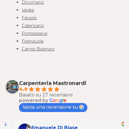
Dicomano
Vaglia
Fiesole
Calenzano
Pontassieve
Firenzuola
Campi Bisenzio
Carpenteria Mastronardi
4.9
Basato su 27 recensioni
powered by
G
o
o
g
l
e
lascia una recensione su
Emanuele Di Biase