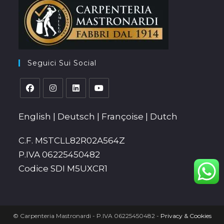
application
Seguici Sui Social
Opens
Opens
Opens
Opens
in
in
in
in
English
|
Deutsch
|
Françoise
|
Dutch
a
a
a
a
new
new
new
new
C.F. MSTCLL82R02A564Z
tab
tab
tab
tab
P.IVA 06225450482
Codice SDI M5UXCR1
© Carpenteria Mastronardi - P.IVA 06225450482 -
Privacy & Cookies