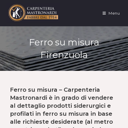
Salta
al
Menu
contenuto
Ferro su misura
Firenzuola
Ferro su misura – Carpenteria
Mastronardi è in grado di vendere
al dettaglio
prodotti siderurgici e
profilati in
ferro su misura
in base
alle richieste desiderate (al metro